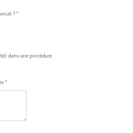
vocat ? *
é(e) dans une procédure
es *