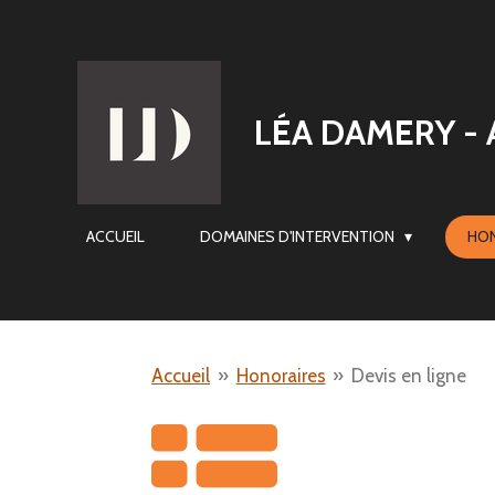
Passer
au
contenu
LÉA
DAMERY - 
principal
ACCUEIL
DOMAINES D'INTERVENTION
HO
Accueil
»
Honoraires
»
Devis en ligne